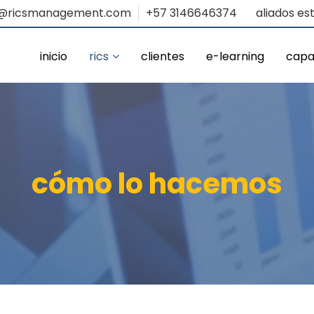
o@ricsmanagement.com
+57 3146646374
aliados es
inicio
rics
clientes
e-learning
capa
cómo lo hacemos