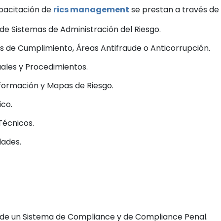
apacitación de
rics management
se prestan a través de
de Sistemas de Administración del Riesgo.
s de Cumplimiento, Áreas Antifraude o Anticorrupción.
uales y Procedimientos.
nformación y Mapas de Riesgo.
ico.
Técnicos.
dades.
 de un Sistema de Compliance y de Compliance Penal.