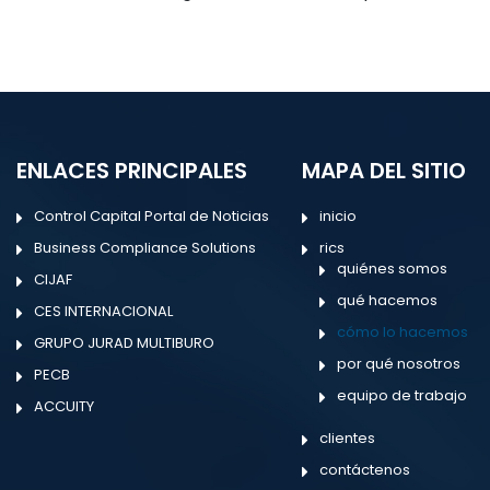
ENLACES PRINCIPALES
MAPA DEL SITIO
Control Capital Portal de Noticias
inicio
Business Compliance Solutions
rics
quiénes somos
CIJAF
qué hacemos
CES INTERNACIONAL
cómo lo hacemos
GRUPO JURAD MULTIBURO
por qué nosotros
PECB
equipo de trabajo
ACCUITY
clientes
contáctenos