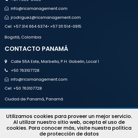
info@ricsmanagement.com
jrodriguez@ricsmanagement.com
Cel:
+57 314 664 6374• +57 311 514-0915
Bogotá, Colombia
CONTACTO PANAMÁ
Calle 55A Este, Marbella, P.H. Gobelin, Local 1
+50 763107728
info@ricsmanagement.com
Cel:
+50 763107728
Ciudad de Panamá, Panamá
Utilizamos cookies para proveer un mejor servicio.
Al utilizar nuestro sitio web, acepta el uso de
cookies.
Para conocer más, visite nuestra política
rics management © 2026 Todos los Derechos
de protección de datos