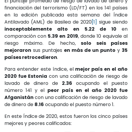
El puntaje promedio de riesgo de lavado de dinero y
financiación del terrorismo (LD/FT) en los 141 países
en la edición publicada esta semana del Índice
Antilavado (AML) de Basilea de 2020
[1]
sigue siendo
inaceptablemente alto en 5.22 de 10
en
comparación con
5.39 en 2019
, donde 10 equivale al
riesgo máximo. De hecho,
solo seis países
mejoraron
sus puntajes
en más de un punto
y
35
países retrocedieron
.
Para entender este índice, el
mejor país en el año
2020 fue Estonia
con una calificación de riesgo de
lavado de dinero de
2.36
ocupando el puesto
número 141 y el
peor país en el año 2020 fue
Afganistán
con una calificación de riesgo de lavado
de dinero de
8.16
ocupando el puesto número 1.
En este Índice de 2020, estos fueron los cinco países
mejores y peores calificados: