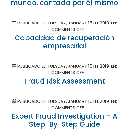
mundo, contada por él mismo
HISTORIA
DEL
ESTAFADOR
COLOMBIANO
PUBLICADO EL: TUESDAY, JANUARY 15TH, 2019 EN:
MÁS
ON
|
COMMENTS OFF
BUSCADO
CAPACIDAD
Capacidad de recuperación
EN
DE
empresarial
EL
RECUPERACIÓN
MUNDO,
EMPRESARIAL
CONTADA
PUBLICADO EL: TUESDAY, JANUARY 15TH, 2019 EN:
POR
ON
|
COMMENTS OFF
ÉL
FRAUD
MISMO
Fraud Risk Assessment
RISK
ASSESSMENT
PUBLICADO EL: TUESDAY, JANUARY 15TH, 2019 EN:
ON
|
COMMENTS OFF
EXPERT
Expert Fraud Investigation – A
FRAUD
Step-By-Step Guide
INVESTIGATION