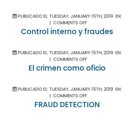
–
A
PUBLICADO EL: TUESDAY, JANUARY 15TH, 2019 EN:
STEP-
ON
|
COMMENTS OFF
BY-
CONTROL
Control interno y fraudes
STEP
INTERNO
GUIDE
Y
FRAUDES
PUBLICADO EL: TUESDAY, JANUARY 15TH, 2019 EN:
ON
|
COMMENTS OFF
EL
El crimen como oficio
CRIMEN
COMO
OFICIO
PUBLICADO EL: TUESDAY, JANUARY 15TH, 2019 EN:
ON
|
COMMENTS OFF
FRAUD
FRAUD DETECTION
DETECTION