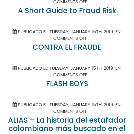
ON
|
COMMENTS OFF
A
A Short Guide to Fraud Risk
SHORT
GUIDE
TO
PUBLICADO EL: TUESDAY, JANUARY 15TH, 2019 EN:
FRAUD
ON
|
COMMENTS OFF
RISK
CONTRA
CONTRA EL FRAUDE
EL
FRAUDE
PUBLICADO EL: TUESDAY, JANUARY 15TH, 2019 EN:
ON
|
COMMENTS OFF
FLASH
FLASH BOYS
BOYS
PUBLICADO EL: TUESDAY, JANUARY 15TH, 2019 EN:
ON
|
COMMENTS OFF
ALIAS
ALIAS – La historia del estafador
–
colombiano más buscado en el
LA