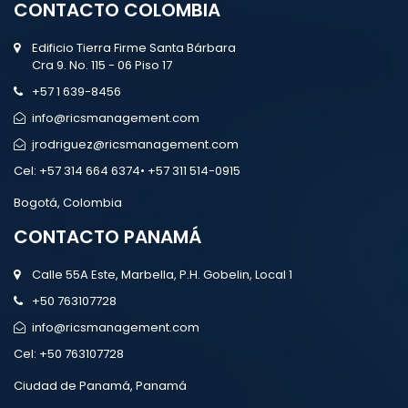
CONTACTO COLOMBIA
Edificio Tierra Firme Santa Bárbara
Cra 9. No. 115 - 06 Piso 17
+57 1 639-8456
info@ricsmanagement.com
jrodriguez@ricsmanagement.com
Cel:
+57 314 664 6374• +57 311 514-0915
Bogotá, Colombia
CONTACTO PANAMÁ
Calle 55A Este, Marbella, P.H. Gobelin, Local 1
+50 763107728
info@ricsmanagement.com
Cel:
+50 763107728
Ciudad de Panamá, Panamá