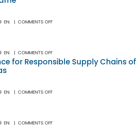
adame
CITAS
DE
LUJO
ON
19 EN: |
COMMENTS OFF
DE
TRAFICANTES
LA
DE
MADAME
PERSONAS
ON
19 EN: |
COMMENTS OFF
OECD
e for Responsible Supply Chains of 
DUE
as
DILIGENCE
GUIDANCE
FOR
ON
19 EN: |
COMMENTS OFF
RESPONSIBLE
GEOPOLÍTICA
SUPPLY
DE
CHAINS
LAS
OF
DROGAS
MINERALS
ON
19 EN: |
COMMENTS OFF
FROM
EL
CONFLICT-
LIBRO