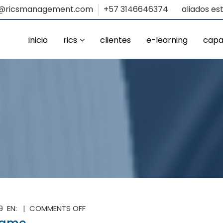
o@ricsmanagement.com
+57 3146646374
aliados es
inicio
rics
clientes
e-learning
capa
ON
19 EN: |
COMMENTS OFF
LAS