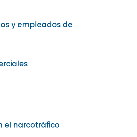
rios y empleados de
erciales
 el narcotráfico