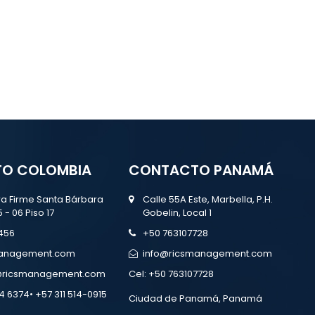
O COLOMBIA
CONTACTO PANAMÁ
rra Firme Santa Bárbara
Calle 55A Este, Marbella, P.H.
5 - 06 Piso 17
Gobelin, Local 1
456
+50 763107728
management.com
info@ricsmanagement.com
z@ricsmanagement.com
Cel:
+50 763107728
4 6374• +57 311 514-0915
Ciudad de Panamá, Panamá