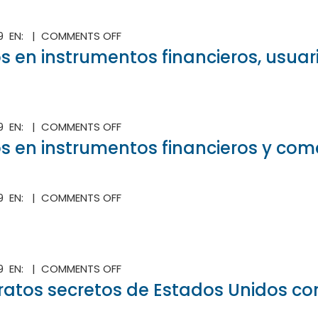
AFFECTED
DEL
AND
CRIMEN
ON
19 EN: |
COMMENTS OFF
HIGH
RIESGO
RISK
s en instrumentos financieros, usua
DE
AREAS
LAVADO
DE
ACTIVOS
ON
19 EN: |
COMMENTS OFF
EN
RIESGO
s en instrumentos financieros y com
INSTRUMENTOS
DE
FINANCIEROS,
LAVADO
USUARIOS
DE
Y
ON
19 EN: |
COMMENTS OFF
ACTIVOS
EMPLEADOS
EXTRADITADOS
EN
DE
POR
INSTRUMENTOS
INSTITUCIONES
ERROR
FINANCIEROS
FINANCIERAS
Y
ON
19 EN: |
COMMENTS OFF
COMERCIALES
PACTO
ratos secretos de Estados Unidos con
EN
LA