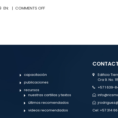
SOMBRA
ON
19 EN: |
COMMENTS OFF
–
NUESTRO
LOS
HOMBRE
TRATOS
EN
SECRETOS
LA
DE
DEA
ESTADOS
UNIDOS
CON
EL
NARCOTRÁFICO
CONTACT
capacitación
Edificio Tie
Cra 9. No. 11
publicaciones
+57 1 639-8
recursos
nuestras cartillas y textos
info@rics
últimos recomendados
jrodrigue
videos recomendados
Cel:
+57 314 66