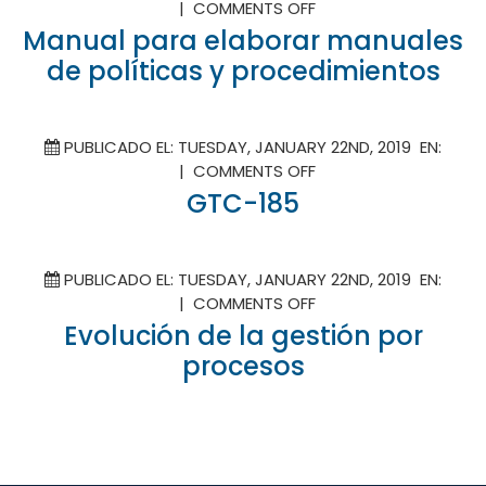
ON
|
COMMENTS OFF
MANUAL
Manual para elaborar manuales
PARA
de políticas y procedimientos
ELABORAR
MANUALES
DE
PUBLICADO EL: TUESDAY, JANUARY 22ND, 2019 EN:
POLÍTICAS
ON
|
COMMENTS OFF
Y
GTC-
GTC-185
PROCEDIMIENTOS
185
PUBLICADO EL: TUESDAY, JANUARY 22ND, 2019 EN:
ON
|
COMMENTS OFF
EVOLUCIÓN
Evolución de la gestión por
DE
procesos
LA
GESTIÓN
POR
PROCESOS