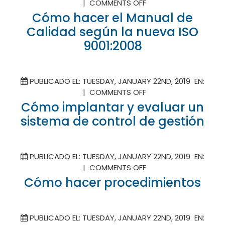
ON
|
COMMENTS OFF
CÓMO
Cómo hacer el Manual de
HACER
Calidad según la nueva ISO
EL
9001:2008
MANUAL
DE
CALIDAD
SEGÚN
PUBLICADO EL: TUESDAY, JANUARY 22ND, 2019 EN:
LA
ON
|
COMMENTS OFF
NUEVA
CÓMO
Cómo implantar y evaluar un
ISO
IMPLANTAR
sistema de control de gestión
9001:2008
Y
EVALUAR
UN
PUBLICADO EL: TUESDAY, JANUARY 22ND, 2019 EN:
SISTEMA
ON
|
COMMENTS OFF
DE
CÓMO
Cómo hacer procedimientos
CONTROL
HACER
DE
PROCEDIMIENTOS
GESTIÓN
PUBLICADO EL: TUESDAY, JANUARY 22ND, 2019 EN: