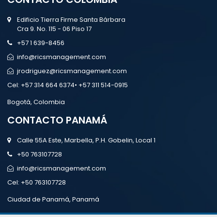
Edificio Tierra Firme Santa Bárbara
Cra 9. No. 115 - 06 Piso 17
+57 1 639-8456
info@ricsmanagement.com
jrodriguez@ricsmanagement.com
Cel:
+57 314 664 6374• +57 311 514-0915
Bogotá, Colombia
CONTACTO PANAMÁ
Calle 55A Este, Marbella, P.H. Gobelin, Local 1
+50 763107728
info@ricsmanagement.com
Cel:
+50 763107728
Ciudad de Panamá, Panamá