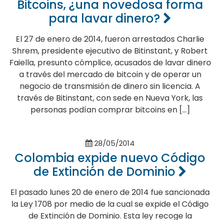
Bitcoins, ¿una novedosa forma
para lavar dinero?
El 27 de enero de 2014, fueron arrestados Charlie
Shrem, presidente ejecutivo de Bitinstant, y Robert
Faiella, presunto cómplice, acusados de lavar dinero
a través del mercado de bitcoin y de operar un
negocio de transmisión de dinero sin licencia. A
través de Bitinstant, con sede en Nueva York, las
personas podían comprar bitcoins en […]
28/05/2014
Colombia expide nuevo Código
de Extinción de Dominio
El pasado lunes 20 de enero de 2014 fue sancionada
la Ley 1708 por medio de la cual se expide el Código
de Extinción de Dominio. Esta ley recoge la