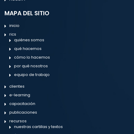
MAPA DEL SITIO
inicio
rics
quiénes somos
qué hacemos
cómo lo hacemos
por qué nosotros
equipo de trabajo
clientes
e-learning
capacitación
publicaciones
recursos
nuestras cartillas y textos