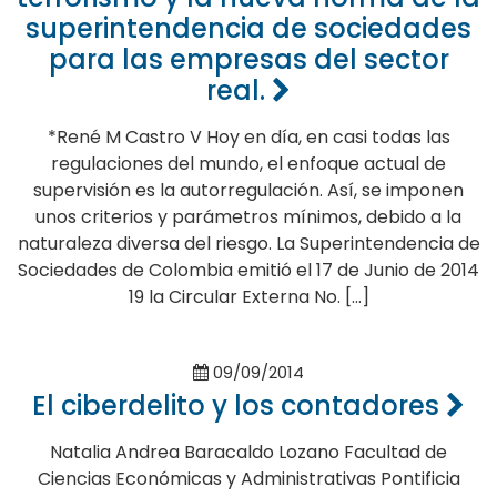
superintendencia de sociedades
para las empresas del sector
real.
*René M Castro V Hoy en día, en casi todas las
regulaciones del mundo, el enfoque actual de
supervisión es la autorregulación. Así, se imponen
unos criterios y parámetros mínimos, debido a la
naturaleza diversa del riesgo. La Superintendencia de
Sociedades de Colombia emitió el 17 de Junio de 2014
19 la Circular Externa No. […]
09/09/2014
El ciberdelito y los contadores
Natalia Andrea Baracaldo Lozano Facultad de
Ciencias Económicas y Administrativas Pontificia