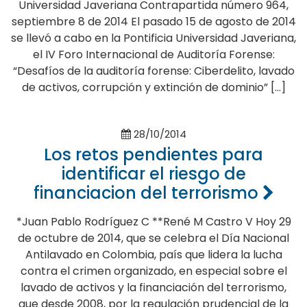
Universidad Javeriana Contrapartida número 964,
septiembre 8 de 2014 El pasado 15 de agosto de 2014
se llevó a cabo en la Pontificia Universidad Javeriana,
el IV Foro Internacional de Auditoría Forense:
“Desafíos de la auditoría forense: Ciberdelito, lavado
de activos, corrupción y extinción de dominio” […]
28/10/2014
Los retos pendientes para
identificar el riesgo de
financiacion del terrorismo
*Juan Pablo Rodríguez C **René M Castro V Hoy 29
de octubre de 2014, que se celebra el Día Nacional
Antilavado en Colombia, país que lidera la lucha
contra el crimen organizado, en especial sobre el
lavado de activos y la financiación del terrorismo,
que desde 2008, por la regulación prudencial de la